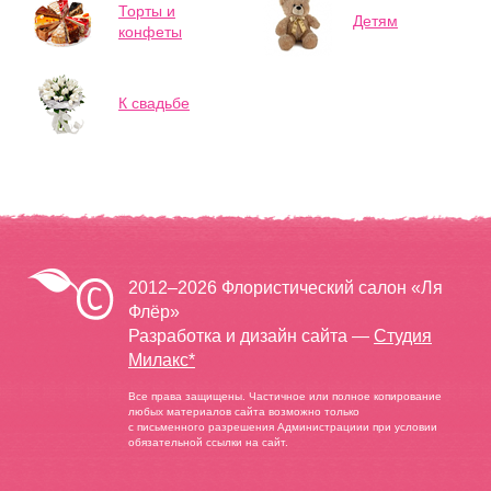
Торты и
Детям
конфеты
К свадьбе
2012–2026 Флористический салон «Ля
Флёр»
Разработка и дизайн сайта —
Студия
Милакс*
Все права защищены. Частичное или полное копирование
любых материалов сайта возможно только
с письменного разрешения Администрациии при условии
обязательной ссылки на сайт.