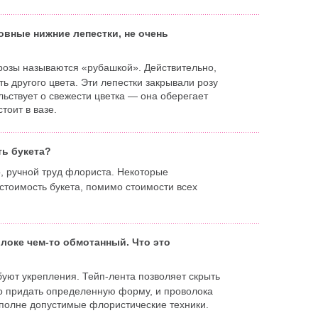
овные нижние лепестки, не очень
 розы называются «рубашкой». Действительно,
ть другого цвета. Эти лепестки закрывали розу
ьствует о свежести цветка — она оберегает
тоит в вазе.
ть букета?
, ручной труд флориста. Некоторые
стоимость букета, помимо стоимости всех
олоке чем-то обмотанный. Что это
буют укрепления. Тейп-лента позволяет скрыть
мо придать определенную форму, и проволока
 вполне допустимые флористические техники.