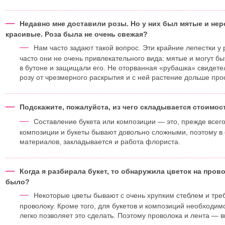
—
Недавно мне доставили розы. Но у них был мятые и нер
красивые. Роза была не очень свежая?
—
Нам часто задают такой вопрос. Эти крайние лепестки у
часто они не очень привлекательного вида: мятые и могут бы
в бутоне и защищали его. Не оторванная «рубашка» свидетел
розу от чрезмерного раскрытия и с ней растение дольше прос
—
Подскажите, пожалуйста, из чего складывается стоимос
—
Составление букета или композиции — это, прежде всего
композиции и букеты бывают довольно сложными, поэтому в 
материалов, закладывается и работа флориста.
—
Когда я разбирала букет, то обнаружила цветок на пров
было?
—
Некоторые цветы бывают с очень хрупким стеблем и тре
проволоку. Кроме того, для букетов и композиций необходи
легко позволяет это сделать. Поэтому проволока и лента —