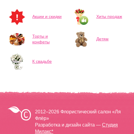
Акции и скидки
Хиты продаж
Торты и
Детям
конфеты
К свадьбе
2012–2026 Флористический салон «Ля
Флёр»
Разработка и дизайн сайта —
Студия
Милакс*