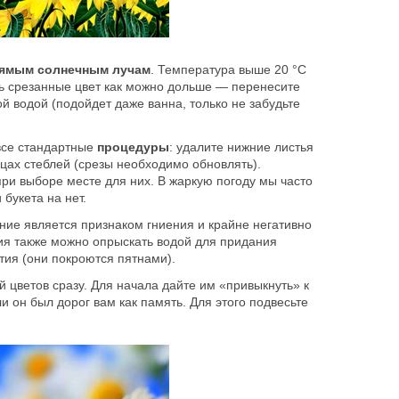
ямым солнечным лучам
. Температура выше 20 °C
ить срезанные цвет как можно дольше — перенесите
ой водой (подойдет даже ванна, только не забудьте
все стандартные
процедуры
: удалите нижние листья
нцах стеблей (срезы необходимо обновлять).
при выборе месте для них. В жаркую погоду мы часто
букета на нет.
ние является признаком гниения и крайне негативно
ия также можно опрыскать водой для придания
тия (они покроются пятнами).
й цветов сразу. Для начала дайте им «привыкнуть» к
ли он был дорог вам как память. Для этого подвесьте