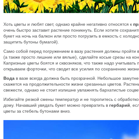
Хоть цветы и любят свет, однако крайне негативно относятся к
пр
очень быстро заставит растение поникнуть. Если хотите сохран
букет на ночь на балкон или просто погрузить в емкость с холодн
защитить бутоны бумагой).
Само собой перед погружением в вазу растения должны пройти 
(а также просто лишние или вялые), сделайте косые срезы на ко
Капризные цветы боятся и сквозняков, что также надо учитывать 
открываем форточки, что сводит все усилия по сохранению жизни 
Вода
в вазе всегда должна быть прозрачной. Небольшое замутне
скажется на продолжительности жизни срезанных цветов. Растен
свежести, однако не стоит излишне увлажнять бархатистые соцве
Избегайте резкой смены температур и не торопитесь с обработко
дому. Начавший увядать букет можно превратить в
гербарий
, ес
цветы за стебель бутонами вниз.