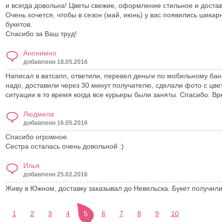
и всегда довольна! Цветы свежие, оформление стильное и доста
Очень хочется, чтобы в сезон (май, июнь) у вас появились шик
букетов.
Спасибо за Ваш труд!
Анонимно
добавлено 18.05.2016
Написал в ватсапп, ответили, перевел деньги по мобильному банк
надо, доставили через 30 минут получателю, сделали фото с цв
ситуации в то время когда все курьеры были заняты. Спасибо. В
Людмила
добавлено 16.05.2016
Спасибо огромное.
Сестра осталась очень довольной :)
Илья
добавлено 25.02.2016
Живу в Южном, доставку заказывал до Невельска. Букет получили
1
2
3
4
5
6
7
8
9
10