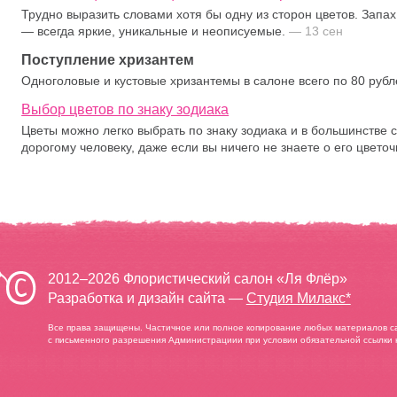
Трудно выразить словами хотя бы одну из сторон цветов. Запах,
— всегда яркие, уникальные и неописуемые.
— 13 сен
Поступление хризантем
Одноголовые и кустовые хризантемы в салоне всего по 80 руб
Выбор цветов по знаку зодиака
Цветы можно легко выбрать по знаку зодиака и в большинстве с
дорогому человеку, даже если вы ничего не знаете о его цвет
2012–2026 Флористический салон «Ля Флёр»
Разработка и дизайн сайта —
Студия Милакс*
Все права защищены. Частичное или полное копирование любых материалов с
с письменного разрешения Администрациии при условии обязательной ссылки н